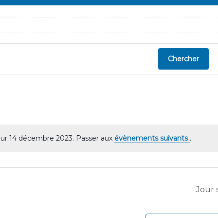
Chercher
ur 14 décembre 2023. Passer aux
évènements suivants
.
N
o
t
i
c
Jour 
e