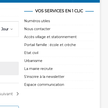
VOS SERVICES EN 1 CLIC
Numéros utiles
N
Nous contacter
Jour
a
v
Accès village et stationnement
i
Portail famille : école et crèche
g
Etat civil
a
Urbanisme
t
i
La mairie recrute
o
S’inscrire à la newsletter
n
Espace communication
d
e
suivant
v
u