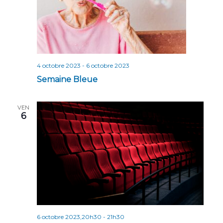
n
t
s
4 octobre 2023
-
6 octobre 2023
Semaine Bleue
VEN
6
6 octobre 2023,20h30
-
21h30