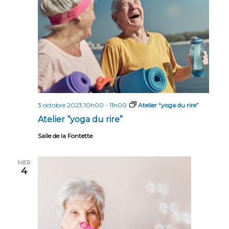
n
n
t
d
e
v
u
e
3 octobre 2023,10h00
-
11h00
Atelier “yoga du rire”
s
Atelier “yoga du rire”
É
Salle de la Fontette
v
è
MER
4
n
e
m
e