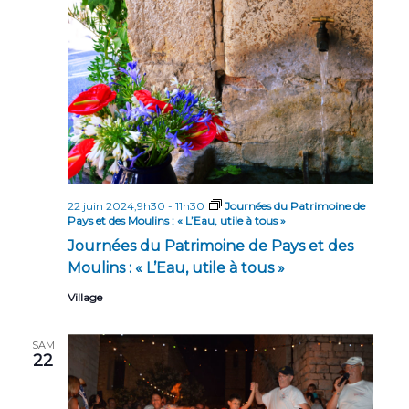
n
n
t
d
e
v
u
e
s
22 juin 2024,9h30
-
11h30
Journées du Patrimoine de
É
Pays et des Moulins : « L’Eau, utile à tous »
Journées du Patrimoine de Pays et des
v
Moulins : « L’Eau, utile à tous »
è
Village
n
e
SAM
22
m
e