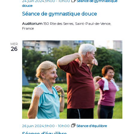
24 juin 2024,9h00
-
10h00
Séance de gymnastique
douce
Séance de gymnastique douce
Auditorium
150 Rte des Serres, Saint-Paul-de-Vence,
France
MER
26
26 juin 2024,9h00
-
10h00
Séance d’équilibre