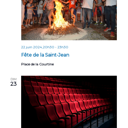
n
t
s
22 juin 2024,20h30
-
23h30
Fête de la Saint-Jean
Place de la Courtine
DIM
23