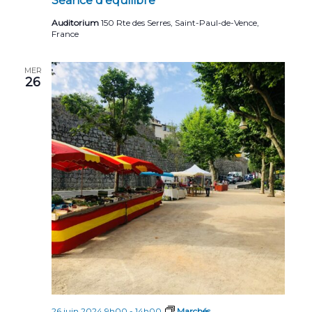
Séance d’équilibre
Auditorium
150 Rte des Serres, Saint-Paul-de-Vence,
France
MER
26
26 juin 2024,9h00
-
14h00
Marchés