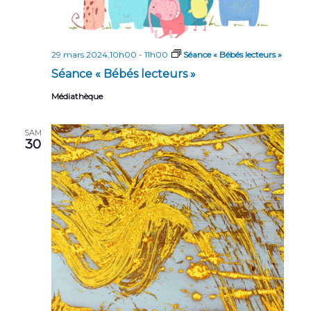
29 mars 2024,10h00
-
11h00
Séance « Bébés lecteurs »
Séance « Bébés lecteurs »
Médiathèque
SAM
30