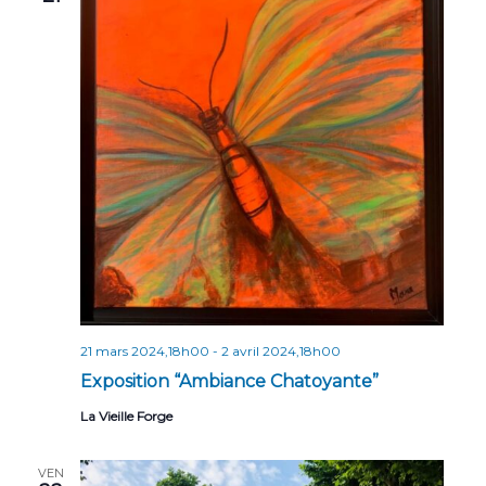
n
n
t
d
e
v
u
e
s
É
v
è
21 mars 2024,18h00
-
2 avril 2024,18h00
n
Exposition “Ambiance Chatoyante”
e
La Vieille Forge
m
e
VEN