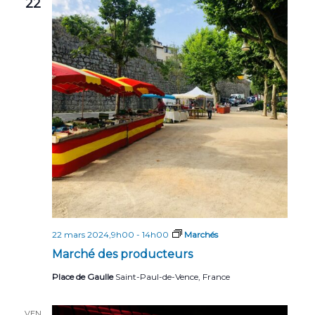
22
n
t
s
22 mars 2024,9h00
-
14h00
Marchés
Marché des producteurs
Place de Gaulle
Saint-Paul-de-Vence, France
VEN