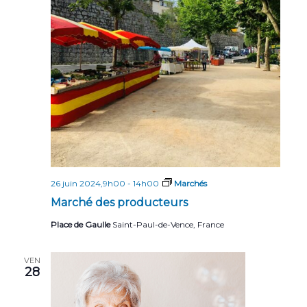
n
n
t
d
e
v
u
e
s
É
26 juin 2024,9h00
-
14h00
Marchés
v
Marché des producteurs
è
Place de Gaulle
Saint-Paul-de-Vence, France
n
e
VEN
28
m
e