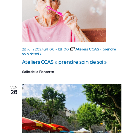
n
t
s
28 juin 2024,9h00
-
12h00
Ateliers CCAS « prendre
soin de soi »
Ateliers CCAS « prendre soin de soi »
Salle de la Fontette
VEN
28