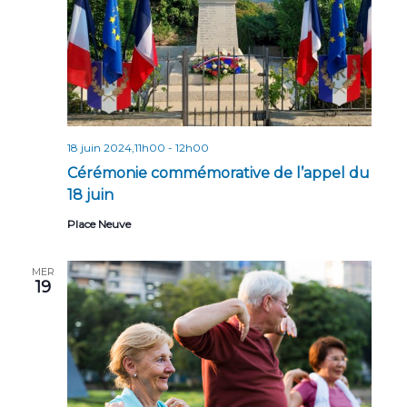
n
t
s
18 juin 2024,11h00
-
12h00
Cérémonie commémorative de l’appel du
18 juin
Place Neuve
MER
19