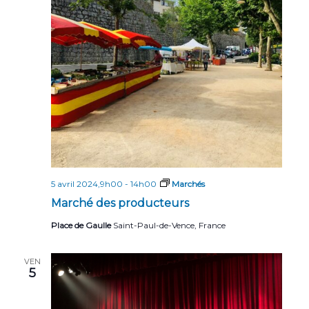
n
t
s
5 avril 2024,9h00
-
14h00
Marchés
Marché des producteurs
Place de Gaulle
Saint-Paul-de-Vence, France
VEN
5