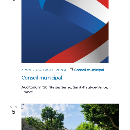
n
n
t
d
e
v
u
e
s
É
3 avril 2024,18h30
-
20h30
Conseil municipal
Conseil municipal
v
Auditorium
150 Rte des Serres, Saint-Paul-de-Vence,
è
France
n
e
VEN
5
m
e