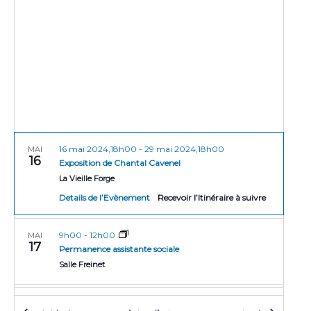
r
e
t
i
i
o
c
n
o
h
n
n
e
e
d
z
e
e
l
t
v
a
u
d
n
a
16 mai 2024,18h00
-
29 mai 2024,18h00
e
MAI
a
16
t
Exposition de Chantal Cavenel
s
v
e
La Vieille Forge
É
Details de l’Evènement
Recevoir l’Itinéraire à suivre
i
v
g
è
9h00
-
12h00
MAI
n
a
17
Permanence assistante sociale
e
t
Salle Freinet
m
i
e
9h00
-
14h00
MAI
o