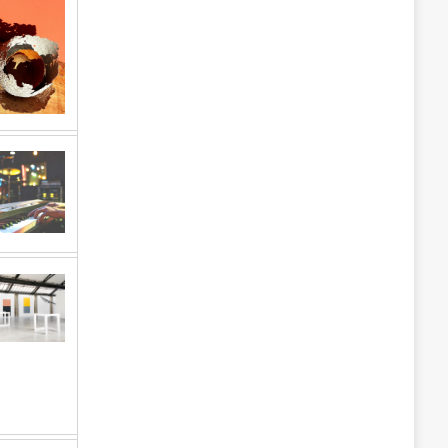
e
s
É
v
è
n
e
m
e
n
t