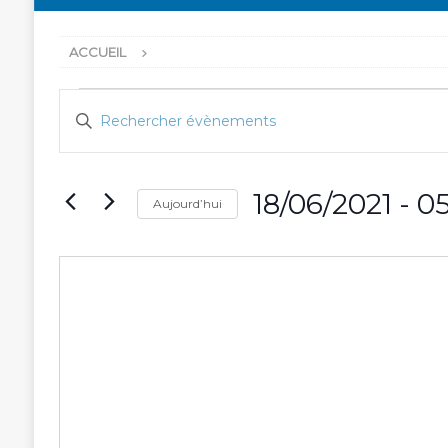
ACCUEIL
R
S
e
a
i
c
s
h
18/06/2021
 - 
05
i
Aujourd’hui
r
e
S
m
r
é
o
l
c
t
e
-
h
c
c
t
e
l
i
é
e
o
.
t
n
R
n
n
e