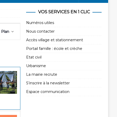
VOS SERVICES EN 1 CLIC
Numéros utiles
N
Nous contacter
Plan
a
v
Accès village et stationnement
i
Portail famille : école et crèche
g
Etat civil
a
Urbanisme
t
i
La mairie recrute
o
S’inscrire à la newsletter
n
Espace communication
d
e
v
u