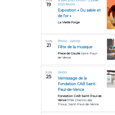
19 juin 2021,10h00
-
2 juillet
JUIN
19
2021,19h00
Exposition « Du sable et
de l’or »
La Vieille Forge
17h00
-
22h00
JUIN
21
Fête de la musique
Place de Gaulle
Saint-Paul-
de-Vence
0h00
JUIN
25
Vernissage de la
Fondation CAB Saint-
Paul-de-Vence
Fondation CAB Saint-Paul de
Vence
5766 Chemin des
Trious, Saint-Paul-de-Vence