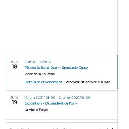
r
e
t
i
i
o
c
n
o
h
n
n
e
e
d
z
e
e
l
t
v
a
u
d
n
a
20h00
-
22h00
e
JUIN
a
18
t
Fête de la Saint-Jean – Spectacle Gipsy
s
v
e
Place de la Courtine
É
Details de l’Evènement
Recevoir l’Itinéraire à suivre
i
v
g
è
19 juin 2021,10h00
-
2 juillet 2021,19h00
JUIN
n
a
19
Exposition « Du sable et de l’or »
e
t
La Vieille Forge
m
i
e
17h00
-
22h00
JUIN
o